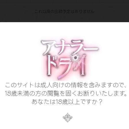
これ以降の出勤予定はありません
から
験2年の
でアイドルルックスな
かれんちゃん】
フェ店員をしている
姿がお似合いの
ーヒーを煎れてくれるバリスタさんが
に入店です♪
このサイトは成人向けの情報を含みますので
性格で
だ笑顔も相まって
18歳未満の方の閲覧を固くお断りいたします
を絵...
あなたは18歳以上ですか？
見る
名料金