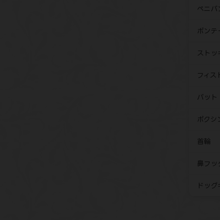
ペニバ
ボンテ
ストッ
フィス
バット
ボクシ
首輪
鼻フッ
ドッグ