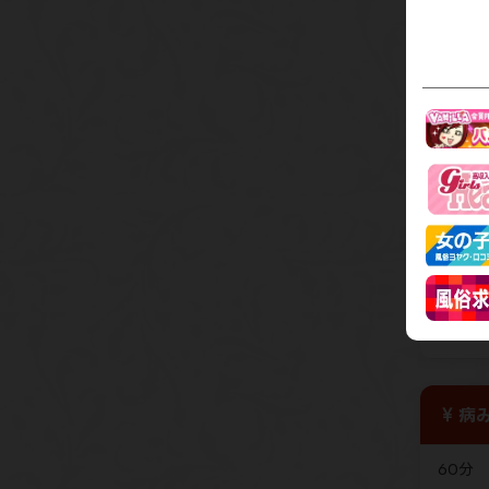
本指名(
予約(税
前立
60分
80分
100分
病み
60分