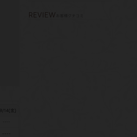
REVIEW
お客様クチコミ
8/14(金)
----
----