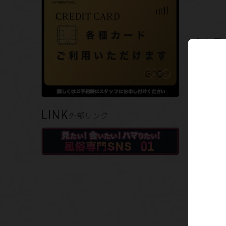
店長
M性感経
黒髪清楚
【水無月
普段はカ
エプロン
LINK
外部リンク
良質なコ
アナドラ
真面目な
はにかん
まるで純情
続きを
指