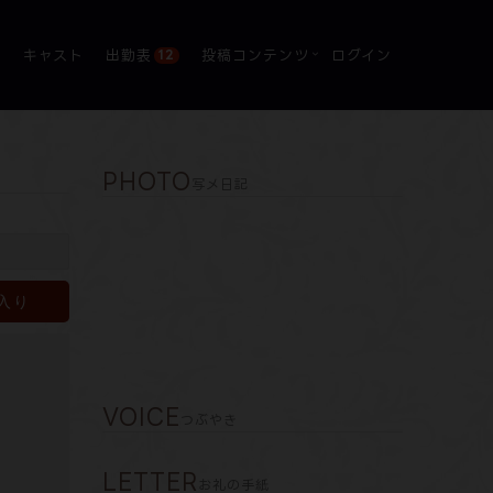
ス
キャスト
出勤表
投稿コンテンツ
ログイン
12
PHOTO
写メ日記
入り
VOICE
つぶやき
LETTER
お礼の手紙