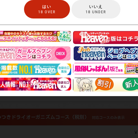
はい
いいえ
18 OVER
18 UNDER
税別)
￥
別)
腺入門コース（税別）
対応コースのみ表示
￥
￥
￥2
つきドライオーガニズムコース（税別）
対応コースのみ表示
￥