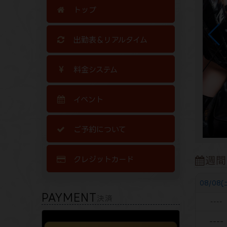
トップ
出勤表＆リアルタイム
料金システム
イベント
ご予約について
週間
クレジットカード
08/08(
PAYMENT
決済
----
----