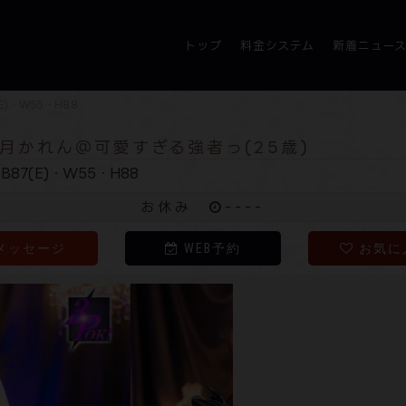
トップ
料金システム
新着ニュー
E)・W55・H88
月かれん＠可愛すぎる強者っ(25歳)
・B87(E)・W55・H88
お休み
----
メッセージ
WEB予約
お気に